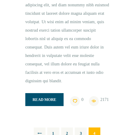
adipiscing elit, sed diam nonummy nibh euismod
tincidunt ut laoreet dolore magna aliquam erat
volutpat. Ut wisi enim ad minim veniam, quis
nostrud exerci tation ullamcorper suscipit
lobortis nisl ut aliquip ex ea commodo
consequat. Duis autem vel eum iriure dolor in
hendrerit in vulputate velit esse molestie
consequat, vel illum dolore eu feugiat nulla
facilisis at vero eros et accumsan et iusto odio
dignissim qui blandit.
READ MORE
0
2171
PAGE
1
PAGE
2
PAGE
3
PAGE
4