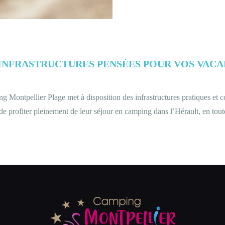
INFRASTRUCTURES PENSÉES POUR VOS VAC
ing Montpellier Plage met à disposition des infrastructures pratiques et 
de profiter pleinement de leur séjour en camping dans l’Hérault, en toute