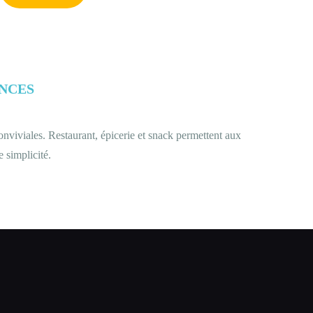
ANCES
conviviales. Restaurant, épicerie et snack permettent aux
 simplicité.