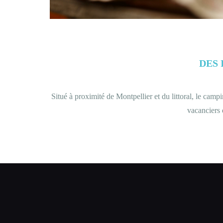
DES 
Situé à proximité de Montpellier et du littoral, le camp
vacanciers 