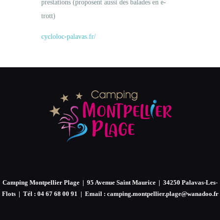
prestations (proposent aussi des balades en e-
trott)
cycloloc-palavas.fr/
Camping Montpellier Plage | 95 Avenue Saint Maurice | 34250 Palavas-Les-
Flots | Tél : 04 67 68 00 91 | Email : camping.montpellier.plage@wanadoo.fr